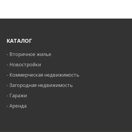
свое еще не построенное жилье, то есть
переуступает право собственности на объект
другому человеку. С юридической точки
зрения происходит смена инвестора,
который фигурирует в ДДУ при
строительстве многоквартирного дома.
КАТАЛОГ
-
Вторичное жилье
-
Новостройки
-
Коммерческая недвижимость
-
Загородная недвижимость
-
Гаражи
-
Аренда