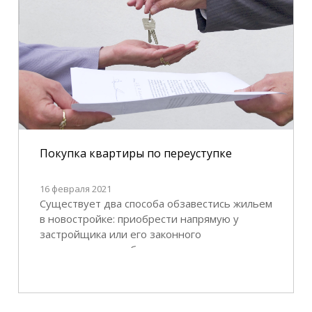
Покупка квартиры по переуступке
16 февраля 2021
Существует два способа обзавестись жильем
в новостройке: приобрести напрямую у
застройщика или его законного
представителя либо по переуступке права от
одного инвестора другому. С каждым годом
количество таких сделок растет. Их суть
заключается в том, что первичный участник
долевого строительства (инвестор) продает