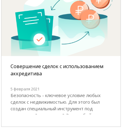
Совершение сделок с использованием
аккредитива
5 февраля 2021
Безопасность - ключевое условие любых
сделок с недвижимостью. Для этого был
создан специальный инструмент под
названием "аккредитив". Это особый метод,
при котором расчет между продавцом и
покупателем ведется через аккредитивный
банковский счет. Благодаря ему сделка