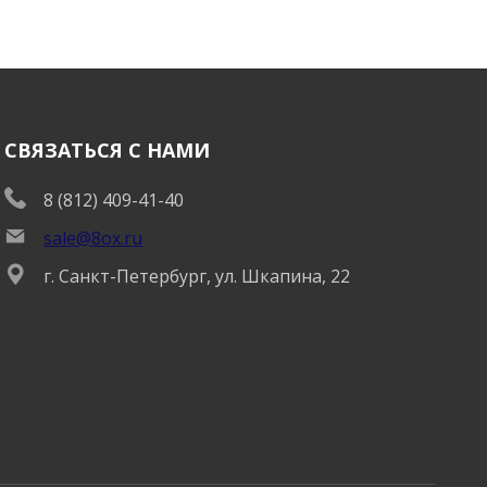
становится более защищенной, снижается
вероятность невыполнения сторонами своих
договорных обязательств.
СВЯЗАТЬСЯ С НАМИ
8 (812) 409-41-40
sale@8ox.ru
г. Санкт-Петербург, ул. Шкапина, 22