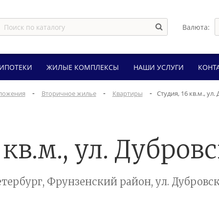
Валюта:
 ИПОТЕКИ
ЖИЛЫЕ КОМПЛЕКСЫ
НАШИ УСЛУГИ
КОНТ
-
-
-
ложения
Вторичное жилье
Квартиры
Студия, 16 кв.м., ул
 кв.м., ул. Дубровс
тербург, Фрунзенский район, ул. Дубровска